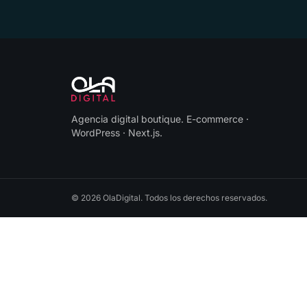
Agencia digital boutique
.
E-commerce ·
WordPress · Next.js
.
©
2026
OlaDigital
. Todos los derechos reservados.