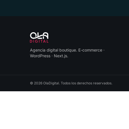
Agencia digital boutique
.
E-commerce ·
WordPress · Next.js
.
©
2026
OlaDigital
. Todos los derechos reservados.