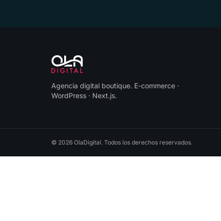
Agencia digital boutique
.
E-commerce ·
WordPress · Next.js
.
©
2026
OlaDigital
. Todos los derechos reservados.