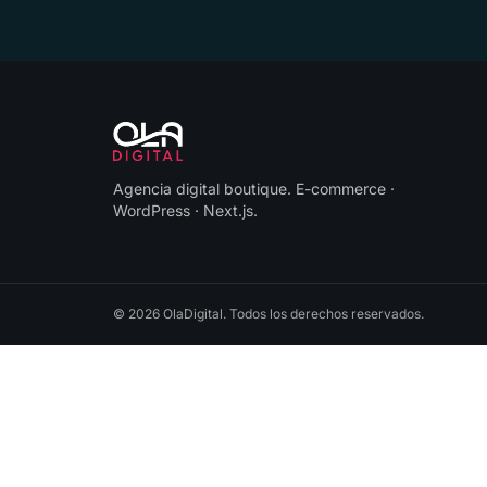
Agencia digital boutique
.
E-commerce ·
WordPress · Next.js
.
©
2026
OlaDigital
. Todos los derechos reservados.