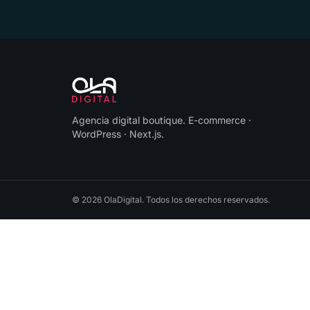
Agencia digital boutique
.
E-commerce ·
WordPress · Next.js
.
©
2026
OlaDigital
. Todos los derechos reservados.