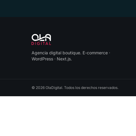
Agencia digital boutique
.
E-commerce ·
WordPress · Next.js
.
©
2026
OlaDigital
. Todos los derechos reservados.