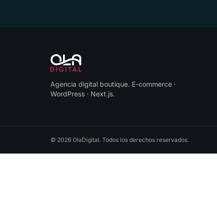
Agencia digital boutique
.
E-commerce ·
WordPress · Next.js
.
©
2026
OlaDigital
. Todos los derechos reservados.