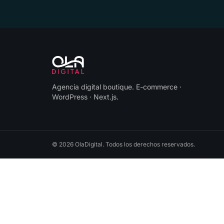
Agencia digital boutique
.
E-commerce ·
WordPress · Next.js
.
©
2026
OlaDigital
. Todos los derechos reservados.