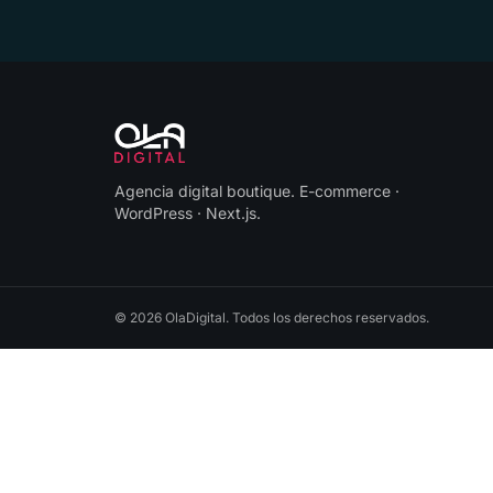
Agencia digital boutique
.
E-commerce ·
WordPress · Next.js
.
©
2026
OlaDigital
. Todos los derechos reservados.