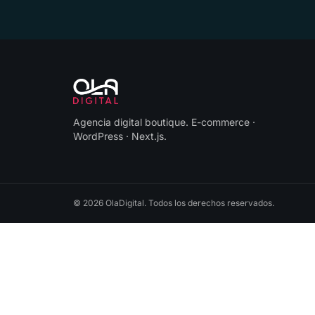
Agencia digital boutique
.
E-commerce ·
WordPress · Next.js
.
©
2026
OlaDigital
. Todos los derechos reservados.