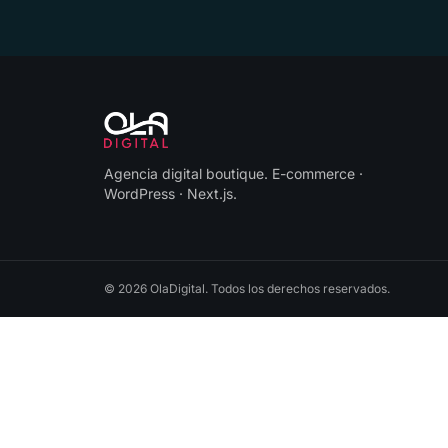
Agencia digital boutique
.
E-commerce ·
WordPress · Next.js
.
©
2026
OlaDigital
. Todos los derechos reservados.