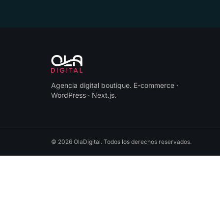
Agencia digital boutique
.
E-commerce ·
WordPress · Next.js
.
©
2026
OlaDigital
. Todos los derechos reservados.