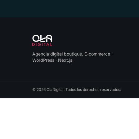
Agencia digital boutique
.
E-commerce ·
WordPress · Next.js
.
©
2026
OlaDigital
. Todos los derechos reservados.