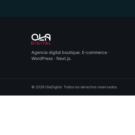
Agencia digital boutique
.
E-commerce ·
WordPress · Next.js
.
©
2026
OlaDigital
. Todos los derechos reservados.