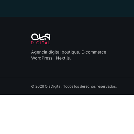
Agencia digital boutique
.
E-commerce ·
WordPress · Next.js
.
©
2026
OlaDigital
. Todos los derechos reservados.