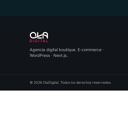
Agencia digital boutique
.
E-commerce ·
WordPress · Next.js
.
©
2026
OlaDigital
. Todos los derechos reservados.