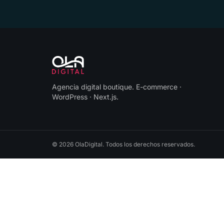
Agencia digital boutique
.
E-commerce ·
WordPress · Next.js
.
©
2026
OlaDigital
. Todos los derechos reservados.