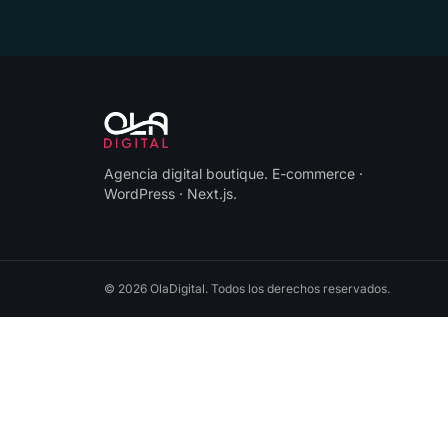
Agencia digital boutique
.
E-commerce ·
WordPress · Next.js
.
©
2026
OlaDigital
. Todos los derechos reservados.