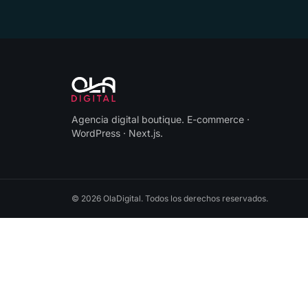
Agencia digital boutique
.
E-commerce ·
WordPress · Next.js
.
©
2026
OlaDigital
. Todos los derechos reservados.