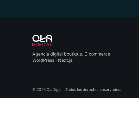
Agencia digital boutique
.
E-commerce ·
WordPress · Next.js
.
©
2026
OlaDigital
. Todos los derechos reservados.