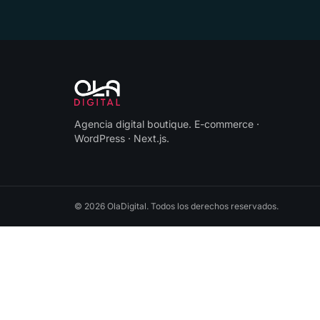
Agencia digital boutique
.
E-commerce ·
WordPress · Next.js
.
©
2026
OlaDigital
. Todos los derechos reservados.