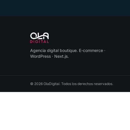
Agencia digital boutique
.
E-commerce ·
WordPress · Next.js
.
©
2026
OlaDigital
. Todos los derechos reservados.