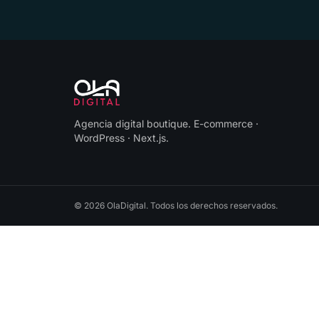
Agencia digital boutique
.
E-commerce ·
WordPress · Next.js
.
©
2026
OlaDigital
. Todos los derechos reservados.