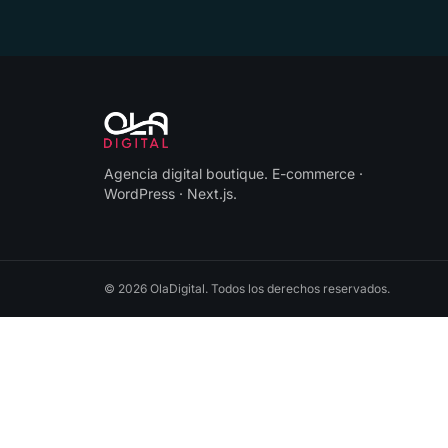
Agencia digital boutique
.
E-commerce ·
WordPress · Next.js
.
©
2026
OlaDigital
. Todos los derechos reservados.