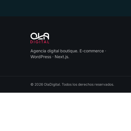
Agencia digital boutique
.
E-commerce ·
WordPress · Next.js
.
©
2026
OlaDigital
. Todos los derechos reservados.