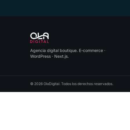
Agencia digital boutique
.
E-commerce ·
WordPress · Next.js
.
©
2026
OlaDigital
. Todos los derechos reservados.